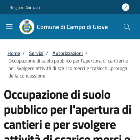
Salta al contenuto principale
Skip to footer content
Regione Abruzzo
Comune di Campo di Giove
Briciole di pane
Home
/
Servizi
/
Autorizzazioni
/
Occupazione di suolo pubblico per l'apertura di cantieri e
per svolgere attività di scarico merci e traslochi: proroga
della concessione
Occupazione di suolo
pubblico per l'apertura di
cantieri e per svolgere
attività di scarico merci e