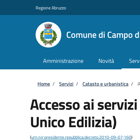
Salta al contenuto principale
Skip to footer content
Regione Abruzzo
Comune di Campo di
Amministrazione
Novità
Serv
Briciole di pane
Home
/
Servizi
/
Catasto e urbanistica
/
A
Accesso ai servizi
Unico Edilizia)
(
urn:nir:presidente.repubblica:decreto:2010-09-07;160
)