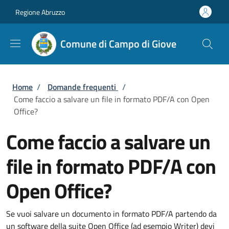
Salta al contenuto principale
Skip to footer content
Regione Abruzzo
Comune di Campo di Giove
Briciole di pane
Home
/
Domande frequenti
/
Come faccio a salvare un file in formato PDF/A con Open
Office?
Come faccio a salvare un
file in formato PDF/A con
Open Office?
Se vuoi salvare un documento in formato PDF/A partendo da
un software della suite Open Office (ad esempio Writer) devi